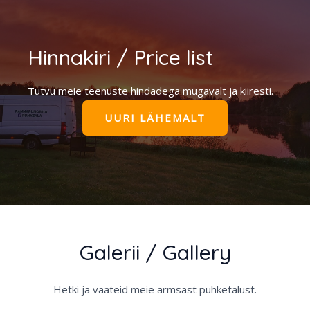
Hinnakiri / Price list
Tutvu meie teenuste hindadega mugavalt ja kiiresti.
UURI LÄHEMALT
Galerii / Gallery​
Hetki ja vaateid meie armsast puhketalust.