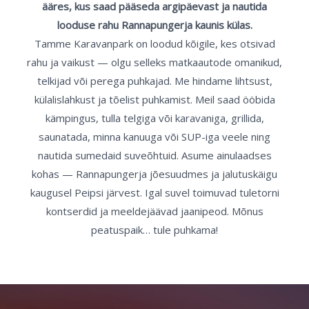
ääres, kus saad pääseda argipäevast ja nautida
looduse rahu Rannapungerja kaunis külas.
Tamme Karavanpark on loodud kõigile, kes otsivad
rahu ja vaikust — olgu selleks matkaautode omanikud,
telkijad või perega puhkajad. Me hindame lihtsust,
külalislahkust ja tõelist puhkamist. Meil saad ööbida
kämpingus, tulla telgiga või karavaniga, grillida,
saunatada, minna kanuuga või SUP-iga veele ning
nautida sumedaid suveõhtuid. Asume ainulaadses
kohas — Rannapungerja jõesuudmes ja jalutuskäigu
kaugusel Peipsi järvest. Igal suvel toimuvad tuletorni
kontserdid ja meeldejäävad jaanipeod. Mõnus
peatuspaik… tule puhkama!