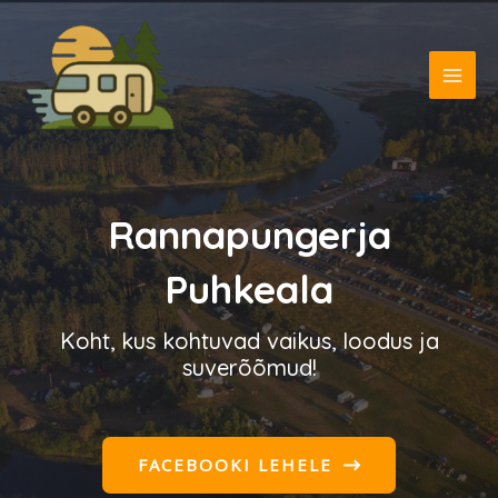
Skip
MAI
to
ME
content
Rannapungerja
Puhkeala
Koht, kus kohtuvad vaikus, loodus ja
suverõõmud!
FACEBOOKI LEHELE